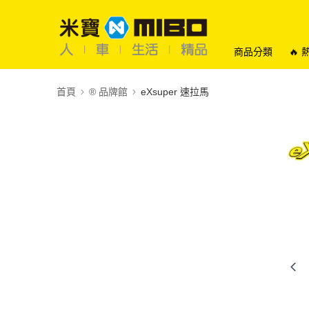
商品分類
🔥
首頁
®️ 品牌館
eXsuper 速拉馬