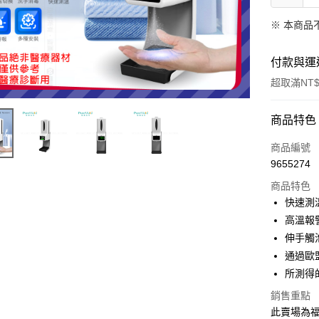
※ 本商品
付款與運
超取滿NT$
付款方式
商品特色
信用卡一
商品編號
9655274
信用卡分
商品特色
3 期 
快速測
合作金
高溫報
超商取貨
華南商
伸手觸
LINE Pay
上海商
通過歐
國泰世
所測得
Apple Pay
臺灣中
匯豐（
銷售重點
街口支付
聯邦商
此賣場為