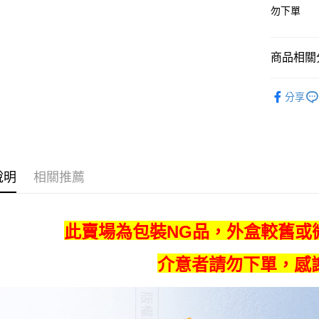
元大商
悠遊付
勿下單
玉山商
台新國
Google Pa
台灣樂
商品相關分
全盈+PAY
®️ 品牌館
ATM付款
分享
🌈 福利
運送方式
全家取貨
說明
相關推薦
每筆NT$6
線上付款
每筆NT$6
此賣場為包裝NG品，外盒較舊或
7-11取貨
介意者請勿下單，感
每筆NT$6
線上付款後
每筆NT$6