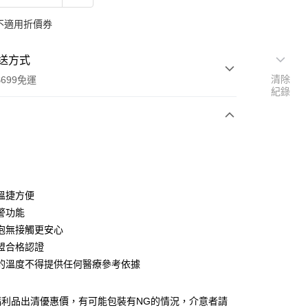
不適用折價券
送方式
清除
699免運
紀錄
次付款
期付款
0 利率 每期
NT$133
21家銀行
溫捷方便
庫商業銀行
第一商業銀行
警功能
付款
業銀行
彰化商業銀行
泡無接觸更安心
業儲蓄銀行
台北富邦商業銀行
盟合格認證
華商業銀行
兆豐國際商業銀行
的溫度不得提供任何醫療參考依據
小企業銀行
台中商業銀行
台灣）商業銀行
華泰商業銀行
業銀行
遠東國際商業銀行
福利品出清優惠價，有可能包裝有NG的情況，介意者請