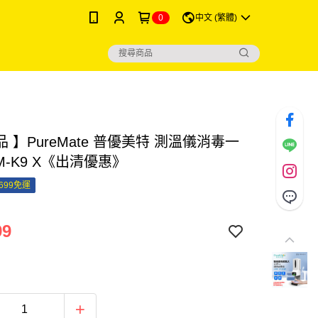
0
中文 (繁體)
 】PureMate 普優美特 測溫儀消毒一
M-K9 X《出清優惠》
699免運
99