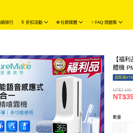
 熱銷排行
🔖 折扣活動
🌐 社群媒體
❔ FAQ 問題集
【福利品
體機 P
超取滿NT$
NT$2,180
NT$3
數量