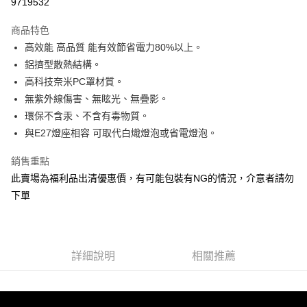
9719532
3 期 0 利率 每期
NT$19
21家銀行
商品特色
合作金庫商業銀行
第一商業銀行
超商取貨付款
高效能 高品質 能有效節省電力80%以上。
華南商業銀行
彰化商業銀行
鋁擠型散熱結構。
LINE Pay
上海商業儲蓄銀行
台北富邦商業銀行
國泰世華商業銀行
兆豐國際商業銀行
高科技奈米PC罩材質。
Apple Pay
臺灣中小企業銀行
台中商業銀行
無紫外線傷害、無眩光、無疊影。
匯豐（台灣）商業銀行
華泰商業銀行
環保不含汞、不含有毒物質。
街口支付
聯邦商業銀行
遠東國際商業銀行
與E27燈座相容 可取代白熾燈泡或省電燈泡。
元大商業銀行
永豐商業銀行
悠遊付
玉山商業銀行
星展（台灣）商業銀行
銷售重點
台新國際商業銀行
中國信託商業銀行
Google Pay
此賣場為福利品出清優惠價，有可能包裝有NG的情況，介意者請勿
台灣樂天信用卡公司
全盈+PAY
下單
ATM付款
運送方式
詳細說明
相關推薦
全家取貨付款
每筆NT$60，滿NT$699(含以上)免運費