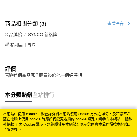
商品相關分類 (3)
查看全部
®️ 品牌館
SYNCO 新格牌
🌈 福利品｜專區
評價
喜歡這個商品嗎？購買後給他一個好評吧
本分類熱銷
全站排行
本網站中使用 cookie，欲查詢有關本網站使用 cookie 方式之詳情，及若您不希
熱門標籤
望在電腦上使用 cookie 時應如何變更電腦的 cookie 設定，請參閱本網站「
隱私
權條款
」之 Cookie 聲明。您繼續使用本網站即表示您同意本公司得按本網站使
用條款之 Cookie 聲明使用 cookie。
了解更多 >