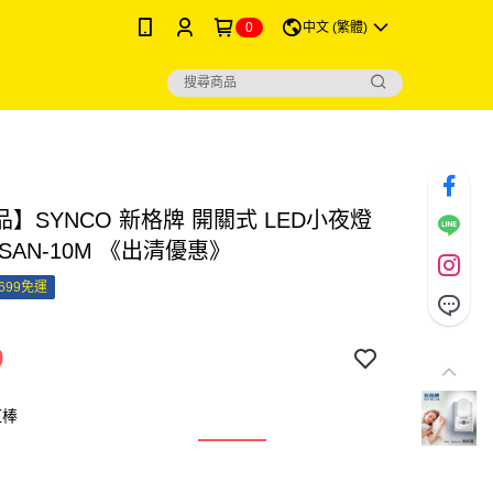
0
中文 (繁體)
】SYNCO 新格牌 開關式 LED小夜燈
SAN-10M 《出清優惠》
699免運
9
紅棒