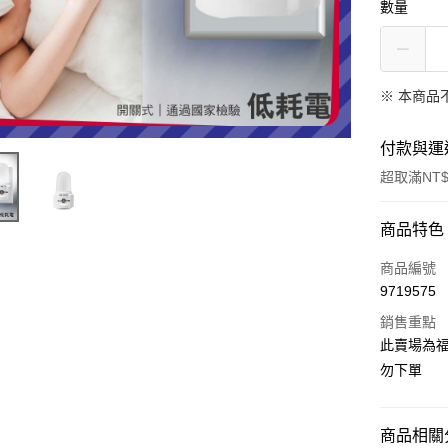
數量
※ 本商品
付款與運
超取滿NT$
付款方式
商品特色
信用卡一
商品編號
9719575
信用卡分
銷售重點
3 期 
此賣場為
合作金
勿下單
超商取貨
華南商
LINE Pay
上海商
國泰世
商品相關分
Apple Pay