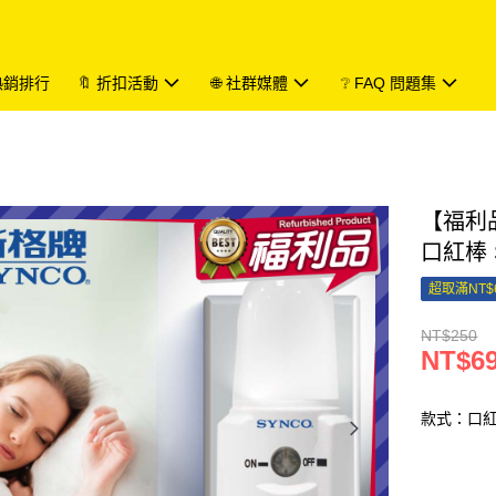
 熱銷排行
🔖 折扣活動
🌐 社群媒體
❔ FAQ 問題集
【福利品
口紅棒 
超取滿NT$
NT$250
NT$6
款式：口