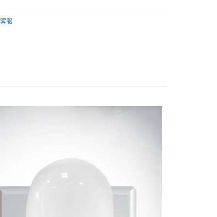
小企業銀行
台中商業銀行
台灣）商業銀行
華泰商業銀行
SYNCO 新格牌
客服
業銀行
遠東國際商業銀行
品｜專區
業銀行
永豐商業銀行
業銀行
星展（台灣）商業銀行
貨
LED 居家照明
際商業銀行
中國信託商業銀行
y
天信用卡公司
付款
0，滿NT$699(含以上)免運費
後全家取貨
0，滿NT$699(含以上)免運費
付款
0，滿NT$699(含以上)免運費