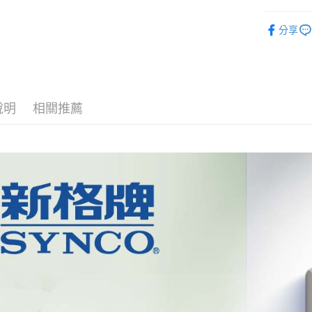
臺灣中
匯豐（
®️ 品牌館
街口支付
分享
聯邦商
🌈 福利
元大商
悠遊付
玉山商
🏠 生活百
台新國
Google Pa
台灣樂
全盈+PAY
說明
相關推薦
ATM付款
運送方式
全家取貨
每筆NT$6
線上付款
每筆NT$6
7-11取貨
每筆NT$6