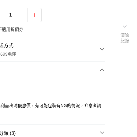
不適用折價券
清除
紀錄
送方式
699免運
次付款
期付款
0 利率 每期
NT$23
21家銀行
福利品出清優惠價，有可能包裝有NG的情況，介意者請
庫商業銀行
第一商業銀行
付款
業銀行
彰化商業銀行
業儲蓄銀行
台北富邦商業銀行
華商業銀行
兆豐國際商業銀行
類 (3)