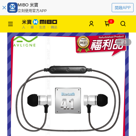
MIBO 米寶
開啟APP
立刻使用官方APP
0
1
/
3