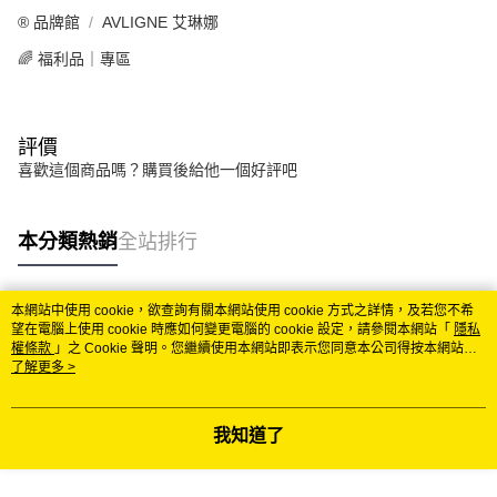
®️ 品牌館
AVLIGNE 艾琳娜
🌈 福利品｜專區
評價
喜歡這個商品嗎？購買後給他一個好評吧
本分類熱銷
全站排行
本網站中使用 cookie，欲查詢有關本網站使用 cookie 方式之詳情，及若您不希
熱門標籤
望在電腦上使用 cookie 時應如何變更電腦的 cookie 設定，請參閱本網站「
隱私
權條款
」之 Cookie 聲明。您繼續使用本網站即表示您同意本公司得按本網站使
用條款之 Cookie 聲明使用 cookie。
了解更多 >
我知道了