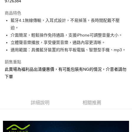
9726384
3 期 0 利率 每期
NT$99
21家銀行
商品特色
合作金庫商業銀行
第一商業銀行
超商取貨付款
藍牙4.1無線傳輸，入耳式設計，不易掉落，長時間配戴不壓
華南商業銀行
彰化商業銀行
迫。
LINE Pay
上海商業儲蓄銀行
台北富邦商業銀行
國泰世華商業銀行
兆豐國際商業銀行
介面簡潔，輕鬆操作免持通路，支援iPhone可調整音量大小。
Apple Pay
臺灣中小企業銀行
台中商業銀行
立體聲音樂播放，享受優質音樂，通路內容更清晰。
匯豐（台灣）商業銀行
華泰商業銀行
適用範圍：具備藍牙裝置的所有平板電腦、智慧型手機、mp3。
街口支付
聯邦商業銀行
遠東國際商業銀行
元大商業銀行
永豐商業銀行
悠遊付
銷售重點
玉山商業銀行
星展（台灣）商業銀行
此賣場為福利品出清優惠價，有可能包裝有NG的情況，介意者請勿
台新國際商業銀行
中國信託商業銀行
Google Pay
下單
台灣樂天信用卡公司
全盈+PAY
ATM付款
詳細說明
相關推薦
運送方式
全家取貨付款
每筆NT$60，滿NT$699(含以上)免運費