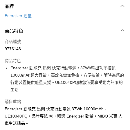
付款方式
品牌
信用卡一次付款
Energizer 勁量
信用卡分期付款
3 期 0 利率 每期
NT$166
21家銀行
商品特色
合作金庫商業銀行
第一商業銀行
超商取貨付款
商品編號
華南商業銀行
彰化商業銀行
9776143
LINE Pay
上海商業儲蓄銀行
台北富邦商業銀行
國泰世華商業銀行
兆豐國際商業銀行
商品特色
Apple Pay
臺灣中小企業銀行
台中商業銀行
Energizer 勁能充 迅閃 快充行動電源，37Wh輸出功率搭配
匯豐（台灣）商業銀行
華泰商業銀行
街口支付
10000mAh超大容量，高效充電無負擔。方便攜帶，隨時為您的
聯邦商業銀行
遠東國際商業銀行
元大商業銀行
永豐商業銀行
行動裝置提供能量支援。UE10040PQ讓您無憂享受動力無限的
悠遊付
玉山商業銀行
星展（台灣）商業銀行
生活。
台新國際商業銀行
中國信託商業銀行
Google Pay
台灣樂天信用卡公司
銷售重點
全盈+PAY
Energizer 勁能充 迅閃 快充行動電源 37Wh 10000mAh -
ATM付款
UE10040PQ，品牌專館 Ⓡ，精選 Energizer 勁量，MIBO 米寶 人
車生活精品。