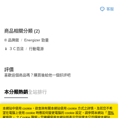
客服
商品相關分類 (2)
®️ 品牌館
Energizer 勁量
📱 ３Ｃ百貨
行動電源
評價
喜歡這個商品嗎？購買後給他一個好評吧
本分類熱銷
全站排行
本網站中使用 cookie，欲查詢有關本網站使用 cookie 方式之詳情，及若您不希
熱門標籤
望在電腦上使用 cookie 時應如何變更電腦的 cookie 設定，請參閱本網站「
隱私
權條款
」之 Cookie 聲明。您繼續使用本網站即表示您同意本公司得按本網站使